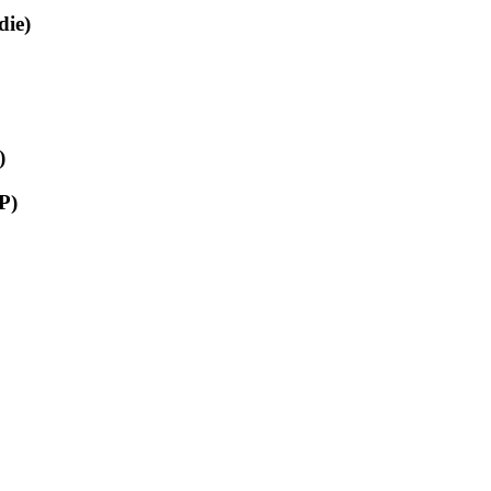
ie)
)
P)