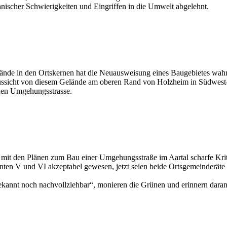
nischer Schwierigkeiten und Eingriffen in die Umwelt abgelehnt.
de in den Ortskernen hat die Neuausweisung eines Baugebietes wahrli
ussicht von diesem Gelände am oberen Rand von Holzheim in Südwest-Ha
euen Umgehungsstrasse.
t den Plänen zum Bau einer Umgehungsstraße im Aartal scharfe Kriti
anten V und VI akzeptabel gewesen, jetzt seien beide Ortsgemeinderät
ekannt noch nachvollziehbar“, monieren die Grünen und erinnern daran