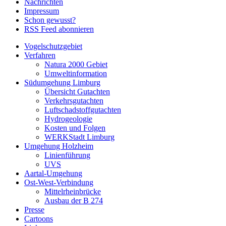
Nachrichten
Impressum
Schon gewusst?
RSS Feed abonnieren
Vogelschutzgebiet
Verfahren
Natura 2000 Gebiet
Umweltinformation
Südumgehung Limburg
Übersicht Gutachten
Verkehrsgutachten
Luftschadstoffgutachten
Hydrogeologie
Kosten und Folgen
WERKStadt Limburg
Umgehung Holzheim
Linienführung
UVS
Aartal-Umgehung
Ost-West-Verbindung
Mittelrheinbrücke
Ausbau der B 274
Presse
Cartoons