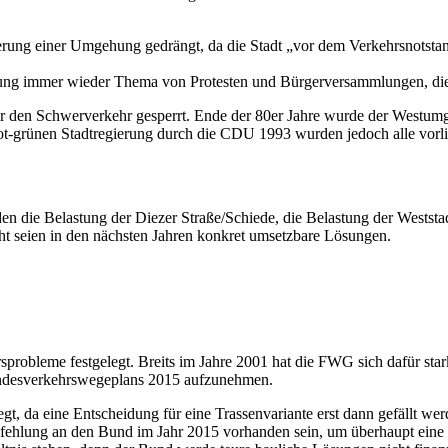
rung einer Umgehung gedrängt, da die Stadt „vor dem Verkehrsnotsta
ng immer wieder Thema von Protesten und Bürgerversammlungen, die a
r den Schwerverkehr gesperrt. Ende der 80er Jahre wurde der Westumge
t-grünen Stadtregierung durch die CDU 1993 wurden jedoch alle vor
en die Belastung der Diezer Straße/Schiede, die Belastung der Weststa
ht seien in den nächsten Jahren konkret umsetzbare Lösungen.
robleme festgelegt. Breits im Jahre 2001 hat die FWG sich dafür star
ndesverkehrswegeplans 2015 aufzunehmen.
gt, da eine Entscheidung für eine Trassenvariante erst dann gefällt w
mpfehlung an den Bund im Jahr 2015 vorhanden sein, um überhaupt eine