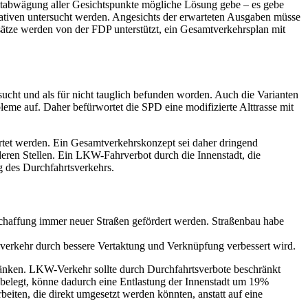
amtabwägung aller Gesichtspunkte mögliche Lösung gebe – es gebe
rnativen untersucht werden. Angesichts der erwarteten Ausgaben müsse
ätze werden von der FDP unterstützt, ein Gesamtverkehrsplan mit
rsucht und als für nicht tauglich befunden worden. Auch die Varianten
leme auf. Daher befürwortet die SPD eine modifizierte Alttrasse mit
artet werden. Ein Gesamtverkehrskonzept sei daher dringend
eren Stellen. Ein LKW-Fahrverbot durch die Innenstadt, die
g des Durchfahrtsverkehrs.
Schaffung immer neuer Straßen gefördert werden. Straßenbau habe
ahverkehr durch bessere Vertaktung und Verknüpfung verbessert wird.
nken. LKW-Verkehr sollte durch Durchfahrtsverbote beschränkt
t belegt, könne dadurch eine Entlastung der Innenstadt um 19%
ten, die direkt umgesetzt werden könnten, anstatt auf eine