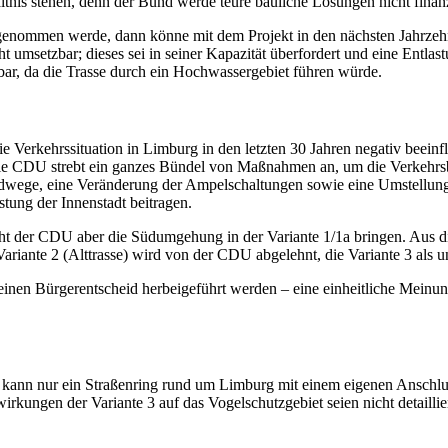
tnis stehen, denn der Bund werde teure bauliche Lösungen nicht finan
enommen werde, dann könne mit dem Projekt in den nächsten Jahrzehn
t umsetzbar; dieses sei in seiner Kapazität überfordert und eine Entlas
bar, da die Trasse durch ein Hochwassergebiet führen würde.
e Verkehrssituation in Limburg in den letzten 30 Jahren negativ beei
e CDU strebt ein ganzes Bündel von Maßnahmen an, um die Verkehrsbela
adwege, eine Veränderung der Ampelschaltungen sowie eine Umstellun
tung der Innenstadt beitragen.
ht der CDU aber die Südumgehung in der Variante 1/1a bringen. Aus d
riante 2 (Alttrasse) wird von der CDU abgelehnt, die Variante 3 als un
 einen Bürgerentscheid herbeigeführt werden – eine einheitliche Meinun
FDP kann nur ein Straßenring rund um Limburg mit einem eigenen Ansch
ungen der Variante 3 auf das Vogelschutzgebiet seien nicht detailliert