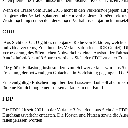
zu empfehlende Trasse müsse in einem positiven Kosten-Nutzenverhäl
Wenn die Trasse vom Bund 2015 nicht in den Verkehrswegeplan aufg
Ein genereller Verkehrsplan sei mit dem vorhandenen Straßennetz nich
Westumgehung sei bei den derzeitigen Verhältnissen gar nicht umsetz
CDU
Aus Sicht der CDU gibt es eine ganze Reihe von Faktoren, welche di
Individualverkehrs, Zunahme des Verkehrs durch das ICE Gebiet). Di
Verbesserung des öffentlichen Nahverkehrs, einen Ausbau der Fahrr
Autobahnbrücke auf 8 Spuren wird aus Sicht der CDU zu einer Entlas
Die größte Entlastung insbesondere vom Schwerverkehr wird aus Sic
Erstellung der notwendigen Gutachten in Vorleistung gegangen. Die Va
Eine endgültige Entscheidung über den Trassenverlauf soll aber über
für eine Empfehlung einer Trassenvariante an den Bund.
FDP
Die FDP hält seit 2001 an der Variante 3 fest, denn aus Sicht der 
Durchgangsverkehr entlasten. Die Kosten und Nutzen sowie die Auswirk
fallengelassen worden.