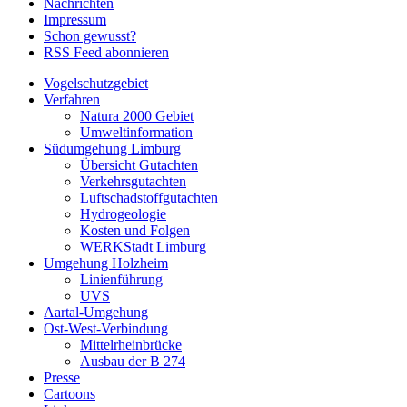
Nachrichten
Impressum
Schon gewusst?
RSS Feed abonnieren
Vogelschutzgebiet
Verfahren
Natura 2000 Gebiet
Umweltinformation
Südumgehung Limburg
Übersicht Gutachten
Verkehrsgutachten
Luftschadstoffgutachten
Hydrogeologie
Kosten und Folgen
WERKStadt Limburg
Umgehung Holzheim
Linienführung
UVS
Aartal-Umgehung
Ost-West-Verbindung
Mittelrheinbrücke
Ausbau der B 274
Presse
Cartoons